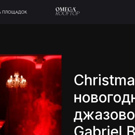
А ПЛОЩАДОК
Christma
новогод
джазово
Gabriel 