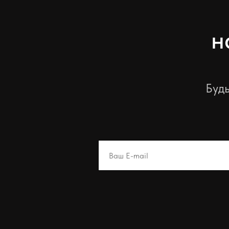
н
Будь